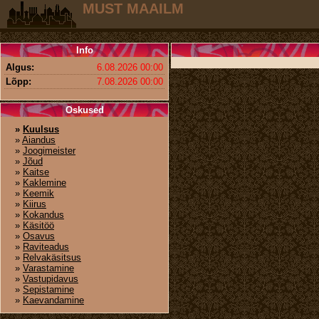
MUST MAAILM
Info
Algus:
6.08.2026 00:00
Lõpp:
7.08.2026 00:00
Oskused
»
Kuulsus
»
Aiandus
»
Joogimeister
»
Jõud
»
Kaitse
»
Kaklemine
»
Keemik
»
Kiirus
»
Kokandus
»
Käsitöö
»
Osavus
»
Raviteadus
»
Relvakäsitsus
»
Varastamine
»
Vastupidavus
»
Sepistamine
»
Kaevandamine