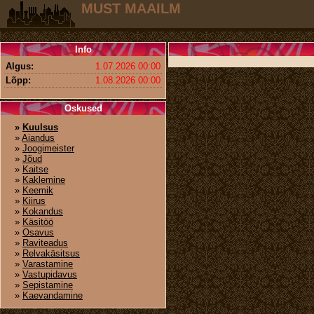
MUST MAAILM
Info
Algus:
1.07.2026 00:00
Lõpp:
1.08.2026 00:00
Oskused
»
Kuulsus
»
Aiandus
»
Joogimeister
»
Jõud
»
Kaitse
»
Kaklemine
»
Keemik
»
Kiirus
»
Kokandus
»
Käsitöö
»
Osavus
»
Raviteadus
»
Relvakäsitsus
»
Varastamine
»
Vastupidavus
»
Sepistamine
»
Kaevandamine