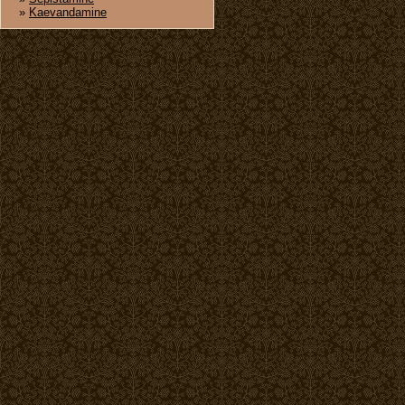
»
Kaevandamine