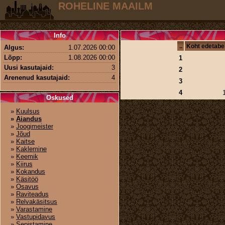
ROHELINE MAAILM
Info
..
Koht edetabe
Algus:
1.07.2026 00:00
Lõpp:
1.08.2026 00:00
1
Uusi kasutajaid:
3
2
Arenenud kasutajaid:
4
3
4
Oskused
»
Kuulsus
»
Aiandus
»
Joogimeister
»
Jõud
»
Kaitse
»
Kaklemine
»
Keemik
»
Kiirus
»
Kokandus
»
Käsitöö
»
Osavus
»
Raviteadus
»
Relvakäsitsus
»
Varastamine
»
Vastupidavus
»
Sepistamine