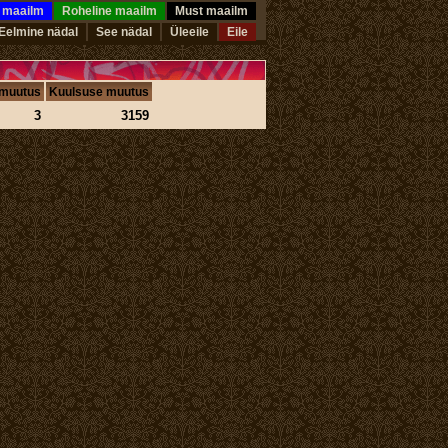
e maailm
Roheline maailm
Must maailm
Eelmine nädal
See nädal
Üleeile
Eile
 muutus
Kuulsuse muutus
3
3159