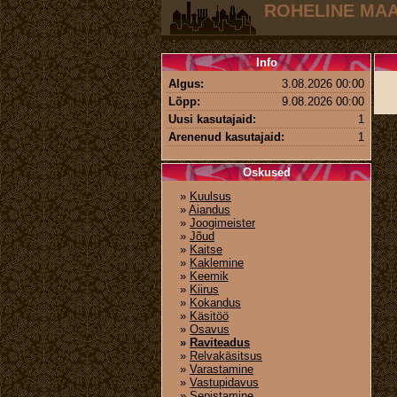
ROHELINE MA
Info
Algus:
3.08.2026 00:00
Lõpp:
9.08.2026 00:00
Uusi kasutajaid:
1
Arenenud kasutajaid:
1
Oskused
»
Kuulsus
»
Aiandus
»
Joogimeister
»
Jõud
»
Kaitse
»
Kaklemine
»
Keemik
»
Kiirus
»
Kokandus
»
Käsitöö
»
Osavus
»
Raviteadus
»
Relvakäsitsus
»
Varastamine
»
Vastupidavus
»
Sepistamine