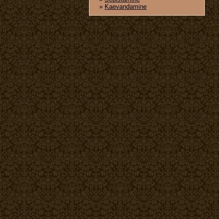
»
Kaevandamine