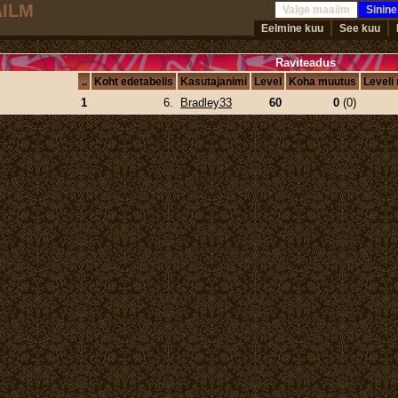
AILM
Valge maailm
Sinin
Eelmine kuu
See kuu
Raviteadus
..
Koht edetabelis
Kasutajanimi
Level
Koha muutus
Leveli
1
6.
Bradley33
60
0
(
0
)