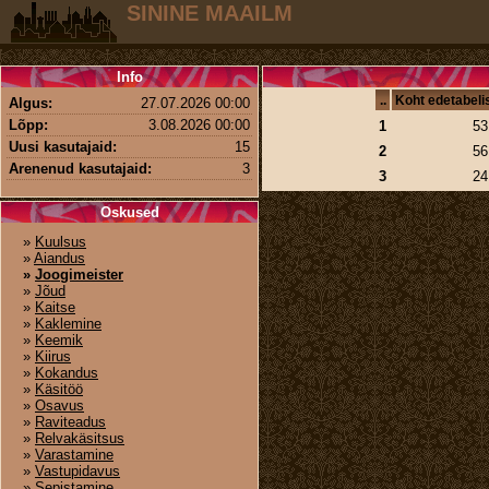
SININE MAAILM
Info
..
Koht edetabeli
Algus:
27.07.2026 00:00
Lõpp:
3.08.2026 00:00
1
53
Uusi kasutajaid:
15
2
56
Arenenud kasutajaid:
3
3
24
Oskused
»
Kuulsus
»
Aiandus
»
Joogimeister
»
Jõud
»
Kaitse
»
Kaklemine
»
Keemik
»
Kiirus
»
Kokandus
»
Käsitöö
»
Osavus
»
Raviteadus
»
Relvakäsitsus
»
Varastamine
»
Vastupidavus
»
Sepistamine