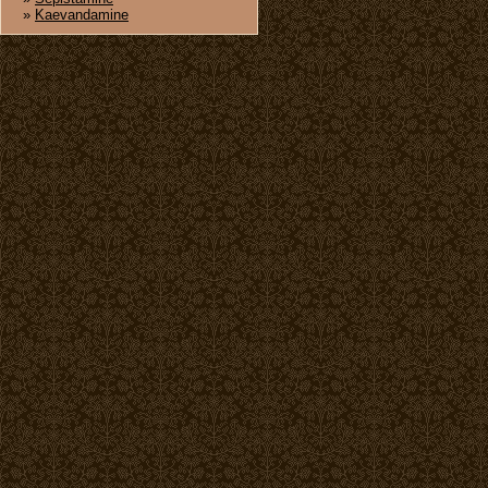
»
Kaevandamine