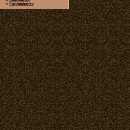
»
Kaevandamine