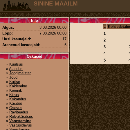
SININE MAAILM
Info
..
Koht edetabe
Algus:
3.08.2026 00:00
Lõpp:
7.08.2026 00:00
1
Uusi kasutajaid:
17
2
Arenenud kasutajaid:
5
3
4
Oskused
5
»
Kuulsus
»
Aiandus
»
Joogimeister
»
Jõud
»
Kaitse
»
Kaklemine
»
Keemik
»
Kiirus
»
Kokandus
»
Käsitöö
»
Osavus
»
Raviteadus
»
Relvakäsitsus
»
Varastamine
»
Vastupidavus
»
Sepistamine