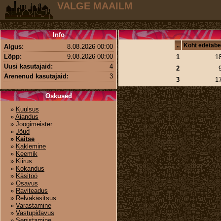
VALGE MAAILM
Info
..
Koht edetabe
Algus:
8.08.2026 00:00
Lõpp:
9.08.2026 00:00
1
1
Uusi kasutajaid:
4
2
Arenenud kasutajaid:
3
3
1
Oskused
»
Kuulsus
»
Aiandus
»
Joogimeister
»
Jõud
»
Kaitse
»
Kaklemine
»
Keemik
»
Kiirus
»
Kokandus
»
Käsitöö
»
Osavus
»
Raviteadus
»
Relvakäsitsus
»
Varastamine
»
Vastupidavus
»
Sepistamine