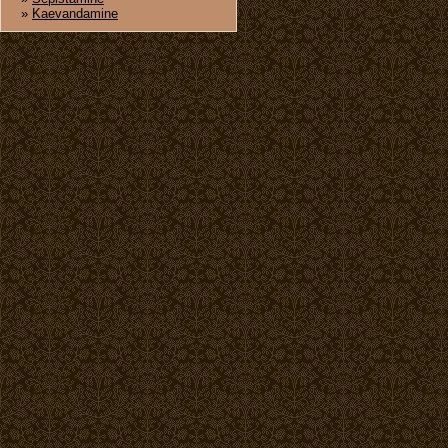
»
Kaevandamine